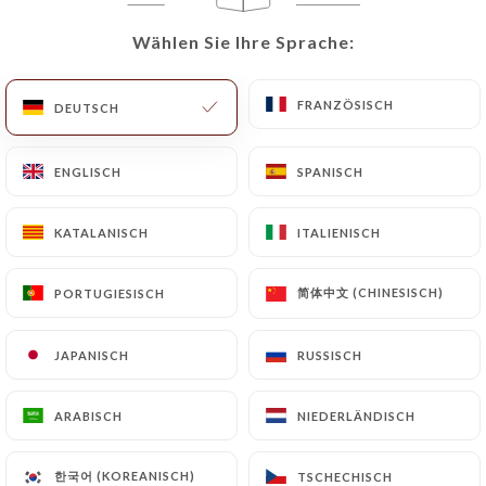
Wählen Sie Ihre Sprache:
Wählen Sie Ihre Sprache:
DE
MENÜ
FRANZÖSISCH
FRANZÖSISCH
DEUTSCH
DEUTSCH
ENGLISCH
ENGLISCH
SPANISCH
SPANISCH
/
START
KONTAKT
Kontakt
KATALANISCH
KATALANISCH
ITALIENISCH
ITALIENISCH
简体中文 (CHINESISCH)
简体中文 (CHINESISCH)
PORTUGIESISCH
PORTUGIESISCH
JAPANISCH
JAPANISCH
RUSSISCH
RUSSISCH
ARABISCH
ARABISCH
NIEDERLÄNDISCH
NIEDERLÄNDISCH
La Capannina
한국어 (KOREANISCH)
한국어 (KOREANISCH)
TSCHECHISCH
TSCHECHISCH