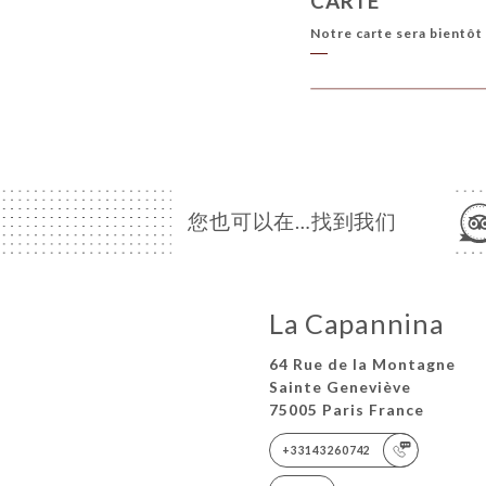
CARTE
Notre carte sera bientôt 
您也可以在…找到我们
La Capannina
64 Rue de la Montagne
Sainte Geneviève
75005 Paris France
+33143260742