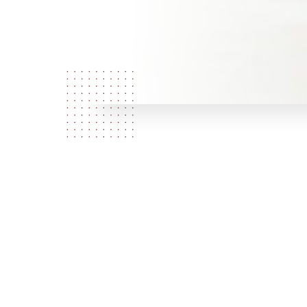
Who are
we?