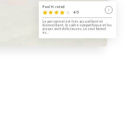
Paul H. rated
4/5
Le personnel est très accueillant et
bienveillant, le cadre sympathique et les
pizzas sont délicieuses. Le seul bémol
es...
ina possède une salle très agréable
ombragée en été et parfaitement
s permet de vous proposer de très
ltimbocca alla romana et
 et les sauces sont de parfaits