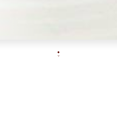
Situé derrière le Panthéon, le restaurant italien La Capann
ainsi qu'une très belle véranda et une terrasse fortement 
chauffée en hiver pour les fumeurs. Notre savoir-faire nou
belles assiettes : antipasti calabrais à partager à deux, sa
tagliatelles aux calamars. La cuisson des pâtes est al dente